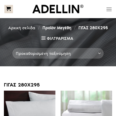
Skip
to
content
Αρχική σελίδα
/
Προϊόν Μεγέθη
/
ΓΙΓΑΣ 280Χ295
ΦΙΛΤΡΆΡΙΣΜΑ
ΓΙΓΑΣ 280Χ295