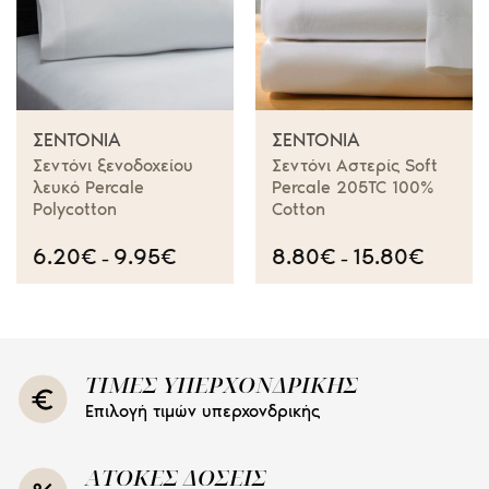
ΣΕΝΤΌΝΙΑ
ΣΕΝΤΌΝΙΑ
Σεντόνι ξενοδοχείου
Σεντόνι Αστερίς Soft
λευκό Percale
Percale 205TC 100%
Polycotton
Cotton
6.20
€
9.95
€
Price
8.80
€
15.80
€
Price
–
–
range:
range:
6.20€
8.80€
through
through
9.95€
15.80€
ΤΙΜΕΣ ΥΠΕΡΧΟΝΔΡΙΚΗΣ
Επιλογή τιμών υπερχονδρικής
ΑΤΟΚΕΣ ΔΟΣΕΙΣ