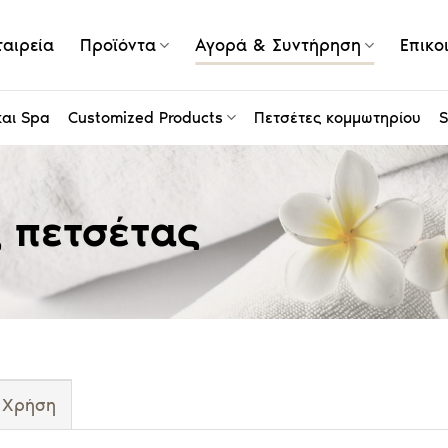
ταιρεία
Προϊόντα
Αγορά & Συντήρηση
Επικο
και Spa
Customized Products
Πετσέτες κομμωτηρίου
S
 πετσέτας
Χρήση