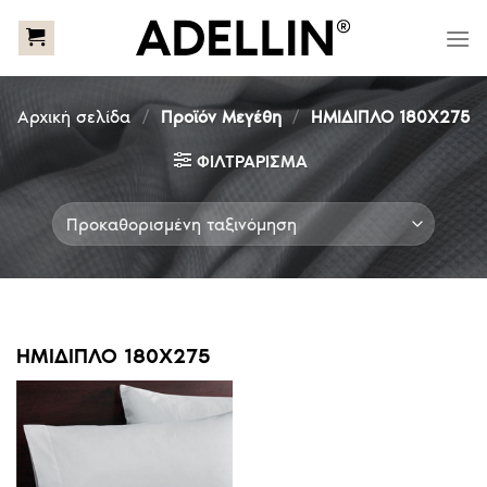
Skip
to
content
Αρχική σελίδα
/
Προϊόν Μεγέθη
/
ΗΜΙΔΙΠΛΟ 180Χ275
ΦΙΛΤΡΆΡΙΣΜΑ
ΗΜΙΔΙΠΛΟ 180Χ275