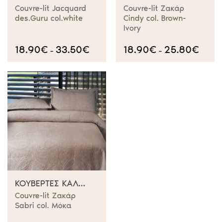
Couvre-lit Jacquard
Couvre-lit Ζακάρ
des.Guru col.white
Cindy col. Brown-
Ivory
18.90
€
33.50
€
Price
18.90
€
25.80
€
Price
–
–
range:
range:
18.90€
18.90€
through
throug
33.50€
25.80€
ΚΟΥΒΈΡΤΕΣ ΚΑΛΟΚΑΙΡΙΝΈΣ
Couvre-lit Ζακάρ
Sabri col. Μόκα