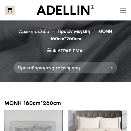
Skip
to
content
Αρχική σελίδα
/
Προϊόν Μεγέθη
/
ΜΟΝΗ
160cm*260cm
ΦΙΛΤΡΆΡΙΣΜΑ
ΜΟΝΗ 160cm*260cm