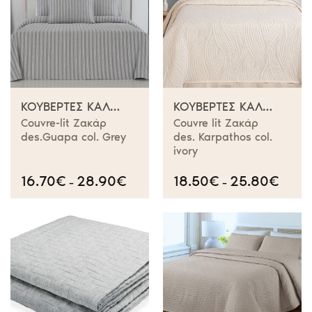
ΚΟΥΒΈΡΤΕΣ ΚΑΛΟΚΑΙΡΙΝΈΣ
ΚΟΥΒΈΡΤΕΣ ΚΑΛΟΚΑΙΡΙΝΈΣ
Couvre-lit Ζακάρ
Couvre lit Zακάρ
des.Guapa col. Grey
des. Karpathos col.
ivory
16.70
€
28.90
€
Price
18.50
€
25.80
€
Price
–
–
range:
range:
16.70€
18.50€
through
throug
28.90€
25.80€