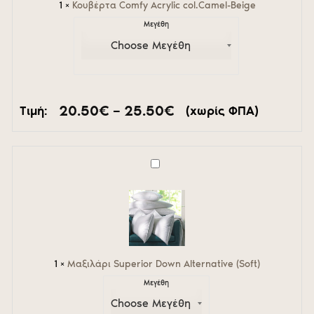
1
×
Κουβέρτα Comfy Acrylic col.Camel-Beige
Μεγέθη
Price
20.50
€
–
25.50
€
Τιμή:
(χωρίς ΦΠΑ)
range:
20.50€
through
25.50€
Μαξιλάρι
Superior
Down
Alternative
(Soft)
1
×
Μαξιλάρι Superior Down Alternative (Soft)
Μεγέθη