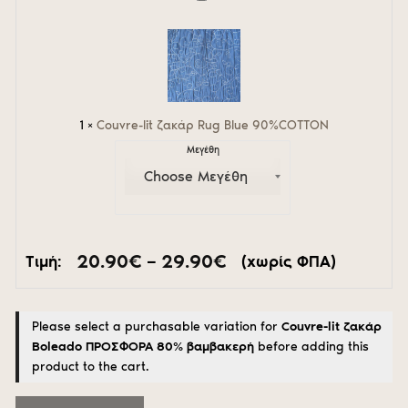
lit
ζακάρ
Rug
Blue
90%COTTON
1
×
Couvre-lit ζακάρ Rug Blue 90%COTTON
Μεγέθη
Price
20.90
€
–
29.90
€
Τιμή:
(χωρίς ΦΠΑ)
range:
20.90€
through
Please select a purchasable variation for
Couvre-lit ζακάρ
29.90€
Boleado ΠΡΟΣΦΟΡΑ 80% βαμβακερή
before adding this
product to the cart.