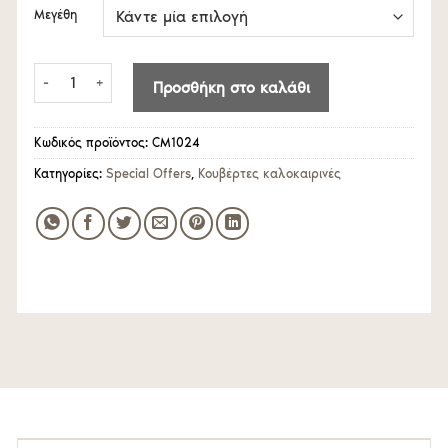
12.95€
Μεγέθη
through
18.90€
Couvre-lit ζακάρ Boleado ΠΡΟΣΦΟΡΑ 80% βαμβακερή ποσότη
Προσθήκη στο καλάθι
Κωδικός προϊόντος:
CM1024
Κατηγορίες:
Special Offers
,
Κουβέρτες καλοκαιρινές