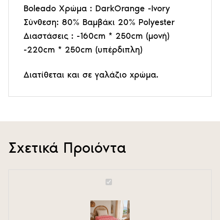
Boleado Χρώμα : DarkOrange -Ivory
Σύνθεση: 80% Βαμβάκι 20% Polyester
Διαστάσεις : -160cm * 250cm (μονή)
-220cm * 250cm (υπέρδιπλη)
Διατίθεται και σε γαλάζιο χρώμα.
Σχετικά Προιόντα
Couvre-
lit
ζακάρ
Boleado