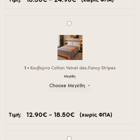
range:
16.50€
through
24.90€
Κουβέρτα
Cotton
Velvet
des.Fancy
Stripes
1
×
Κουβέρτα Cotton Velvet des.Fancy Stripes
Μεγέθη
Price
12.90
€
–
18.50
€
Τιμή:
(χωρίς ΦΠΑ)
range:
12.90€
through
18.50€
Couvre-