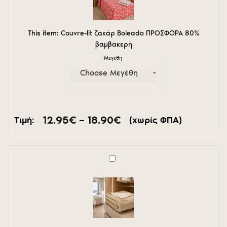
ΠΡΟΣΦΟΡΑ
80%
βαμβακερή
This item:
Couvre-lit ζακάρ Boleado ΠΡΟΣΦΟΡΑ 80%
βαμβακερή
Μεγέθη
Price
12.95
€
–
18.90
€
Τιμή:
(χωρίς ΦΠΑ)
range:
12.95€
through
18.90€
Κουβέρτα
Comfy
Acrylic
col.Camel-
Beige