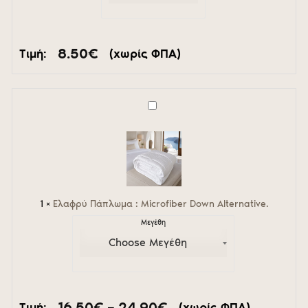
8.50
€
Τιμή:
(χωρίς ΦΠΑ)
Ελαφρύ
Πάπλωμα
:
Microfiber
Down
Alternative.
1
×
Ελαφρύ Πάπλωμα : Microfiber Down Alternative.
Μεγέθη
Price
16.50
€
–
24.90
€
Τιμή:
(χωρίς ΦΠΑ)