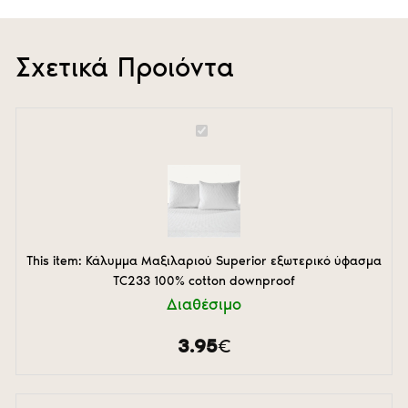
Σχετικά Προιόντα
Κάλυμμα
Μαξιλαριού
Superior
εξωτερικό
ύφασμα
TC233
100%
cotton
This item:
Κάλυμμα Μαξιλαριού Superior εξωτερικό ύφασμα
downproof
TC233 100% cotton downproof
Διαθέσιμο
3.95
€