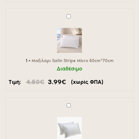
Μαξιλάρι
Satin
Stripe
Micro
50cm*70cm
1
×
Μαξιλάρι Satin Stripe Micro 50cm*70cm
Διαθέσιμο
Original
Η
4.50
€
3.99
€
Τιμή:
(χωρίς ΦΠΑ)
price
τρέχουσα
was:
τιμή
4.50€.
είναι:
3.99€.
Μαξιλάρι
Microfiber