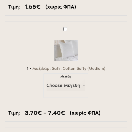
1.65
€
Τιμή:
(χωρίς ΦΠΑ)
Μαξιλάρι
Satin
Cotton
Softy
(Medium)
1
×
Μαξιλάρι Satin Cotton Softy (Medium)
Μεγέθη
Price
3.70
€
–
7.40
€
Τιμή:
(χωρίς ΦΠΑ)
range:
3.70€
through