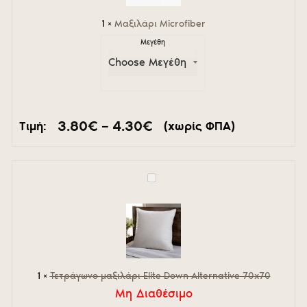
1
×
Μαξιλάρι Microfiber
Μεγέθη
Price
3.80
€
–
4.30
€
Τιμή:
(χωρίς ΦΠΑ)
range:
3.80€
through
4.30€
Τετράγωνο
μαξιλάρι
Elite
Down
Alternative
70x70
1
×
Τετράγωνο μαξιλάρι Elite Down Alternative 70x70
Μη Διαθέσιμο