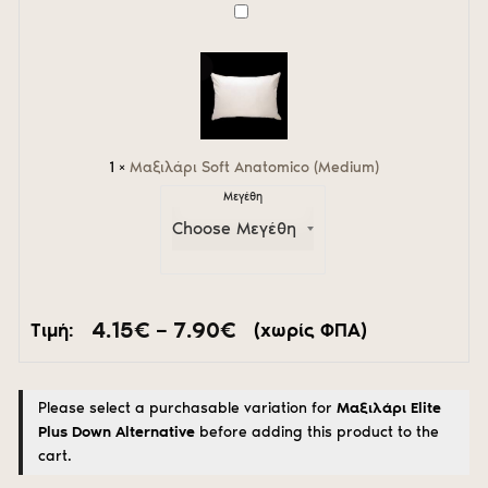
7.40€
Μαξιλάρι
Soft
Anatomico
(Medium)
1
×
Μαξιλάρι Soft Anatomico (Medium)
Μεγέθη
Price
4.15
€
–
7.90
€
Τιμή:
(χωρίς ΦΠΑ)
range:
4.15€
through
Please select a purchasable variation for
Μαξιλάρι Elite
7.90€
Plus Down Alternative
before adding this product to the
cart.