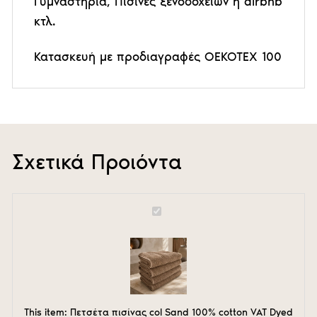
Γυμναστήρια, Πισίνες ξενοδοχείων ή airbnb
κτλ.
Κατασκευή με προδιαγραφές OEKOTEX 100
Σχετικά Προιόντα
Πετσέτα
πισίνας
col
Sand
100%
cotton
VAT
Dyed
This item:
Πετσέτα πισίνας col Sand 100% cotton VAT Dyed