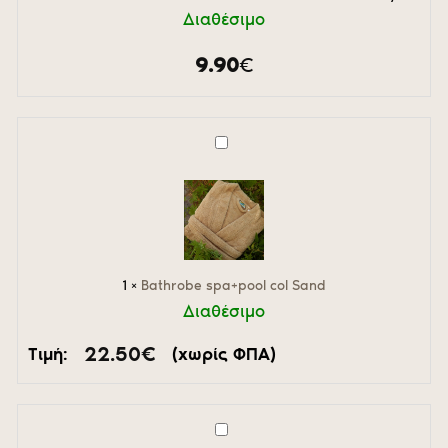
Διαθέσιμο
9.90
€
Bathrobe
spa+pool
col
Sand
1
×
Bathrobe spa+pool col Sand
Διαθέσιμο
22.50
€
Τιμή:
(χωρίς ΦΠΑ)
Ταπέτο