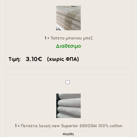
μπανιου
μπεζ
1
×
Ταπέτο μπανιου μπεζ
Διαθέσιμο
3.10
€
Τιμή:
(χωρίς ΦΠΑ)
Πετσέτα
λευκή
new
Superior
650GSM
100%
cotton
1
×
Πετσέτα λευκή new Superior 650GSM 100% cotton
Μεγέθη