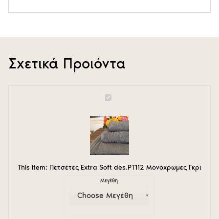
Σχετικά Προιόντα
Πετσέτες
Extra
Soft
des.PT112
Μονόχρωμες
Γκρι
This item:
Πετσέτες Extra Soft des.PT112 Μονόχρωμες Γκρι
Μεγέθη