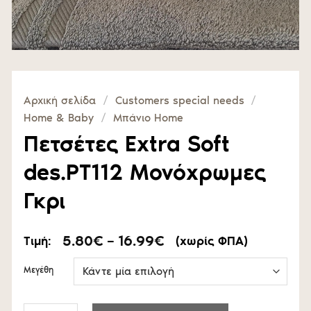
Αρχική σελίδα
/
Customers special needs
/
Home & Baby
/
Μπάνιο Home
Πετσέτες Extra Soft
des.PT112 Μονόχρωμες
Γκρι
Price
5.80
€
–
16.99
€
Τιμή:
(χωρίς ΦΠΑ)
range:
5.80€
Μεγέθη
through
16.99€
Πετσέτες Extra Soft des.PT112 Μονόχρωμες Γκρι ποσότητα