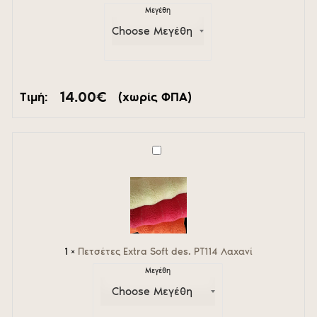
Μεγέθη
14.00
€
Τιμή:
(χωρίς ΦΠΑ)
Πετσέτες
Extra
Soft
des.
PT114
Λαχανί
1
×
Πετσέτες Extra Soft des. PT114 Λαχανί
Μεγέθη