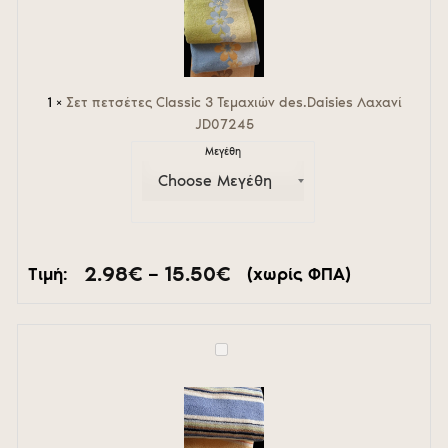
3
Τεμαχιών
des.Daisies
Λαχανί
JD07245
1
×
Σετ πετσέτες Classic 3 Τεμαχιών des.Daisies Λαχανί
JD07245
Μεγέθη
Price
2.98
€
–
15.50
€
Τιμή:
(χωρίς ΦΠΑ)
range:
2.98€
through
15.50€
Σετ
πετσέτες
Extra
Soft
3