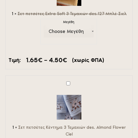
Τεμαχιών
des.127
Μπλέ-
1
×
Σετ πετσέτες Extra Soft 3 Τεμαχιών des.127 Μπλέ-Σιελ
Σιελ
Μεγέθη
Price
1.65
€
–
4.50
€
Τιμή:
(χωρίς ΦΠΑ)
range:
1.65€
through
4.50€
Σετ
πετσέτες
Κέντημα
3
Τεμαχιών
des.
Almond
Flower
1
×
Σετ πετσέτες Κέντημα 3 Τεμαχιών des. Almond Flower
Ciel
Ciel