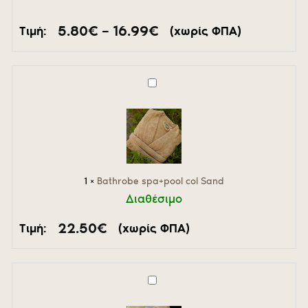
Price
5.80
€
–
16.99
€
Τιμή:
(χωρίς ΦΠΑ)
range:
5.80€
through
16.99€
Bathrobe
spa+pool
col
Sand
1
×
Bathrobe spa+pool col Sand
Διαθέσιμο
22.50
€
Τιμή:
(χωρίς ΦΠΑ)
Σετ
πετσέτες
Classic