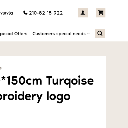
ινωνία
210-82 18 922
pecial Offers
Customers special needs
s
0*150cm Turqoise
broidery logo