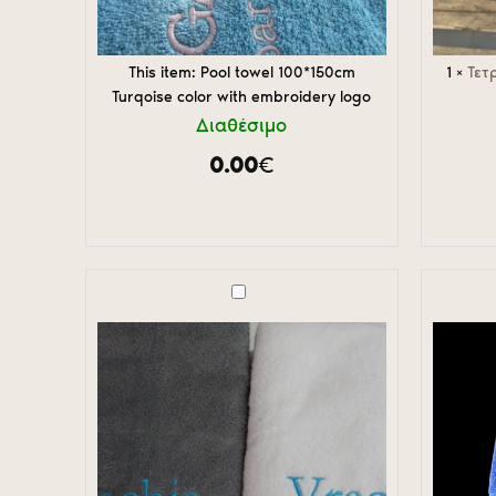
This item:
Pool towel 100*150cm
1
×
Τετ
Turqoise color with embroidery logo
Διαθέσιμο
0.00
€
Bath
Πετσέτα
Towel
Πισίνας
and
70cm*14
Pool
Blue
Towel
color
with
with
Logo
jaquard
logo