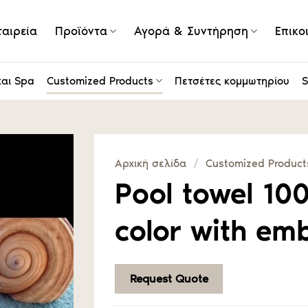
ταιρεία
Προϊόντα
Αγορά & Συντήρηση
Επικο
και Spa
Customized Products
Πετσέτες κομμωτηρίου
S
Αρχική σελίδα
/
Customized Product
Pool towel 10
color with em
Request Quote