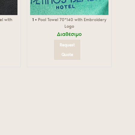
l with
1
×
Pool Towel 70*140 with Embroidery
Logo
Διαθέσιμο
Request
Quote