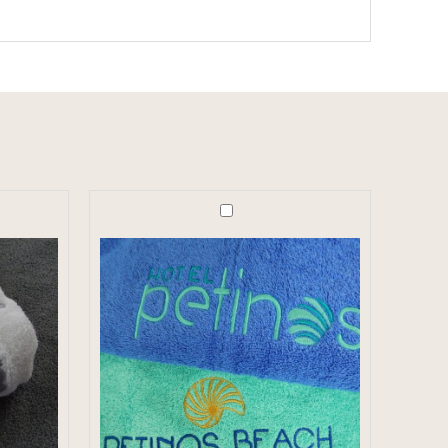
Pool
Towel
70*140
with
Embroidery
Logo