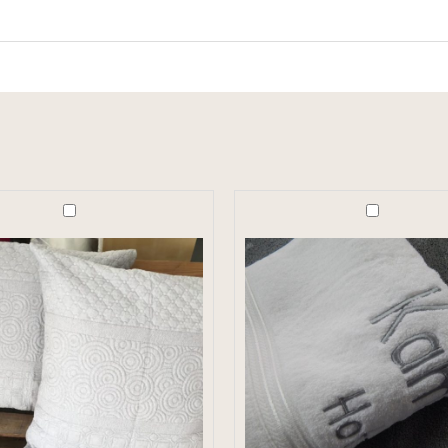
ο
Premium
Microcotton
towel
with
embroidery
logo