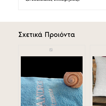
Σχετικά Προιόντα
Pool
Τετράγων
towel
μαξιλάρι
100*150cm
γίγας
Turqoise
Ζακαρ
color
70*70
with
embroidery
logo