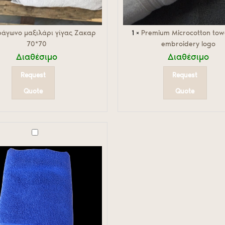
ράγωνο μαξιλάρι γίγας Ζακαρ
1
×
Premium Microcotton towe
70*70
embroidery logo
Διαθέσιμο
Διαθέσιμο
Request
Request
Quote
Quote
0cm