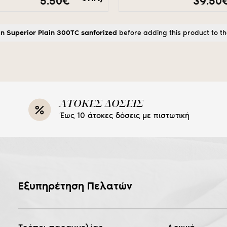
Price
5.50
€
39.50
range:
2.95€
through
in Superior Plain 300TC sanforized
before adding this product to th
5.50€
ΑΤΟΚΕΣ ΔΟΣΕΙΣ
Έως 10 άτοκες δόσεις με πιστωτική
Εξυπηρέτηση Πελατών