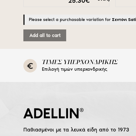
Price
25.30
€
range:
15.90€
through
Please select a purchasable variation for
Σεντόνι Sat
25.30€
Add all to cart
ΤΙΜΕΣ ΥΠΕΡΧΟΝΔΡΙΚΗΣ
Επιλογή τιμών υπερχονδρικής
Παθιασμένοι με τα λευκά είδη από το 1973