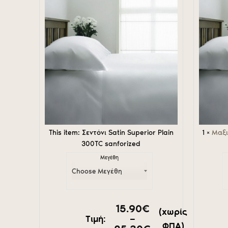
Plain
300T
300TC
sanforize
sanforized
This item:
Σεντόνι Satin Superior Plain
1
×
Μαξι
300TC sanforized
Μεγέθη
15.90
€
(χωρίς
–
Τιμή:
ΦΠΑ)