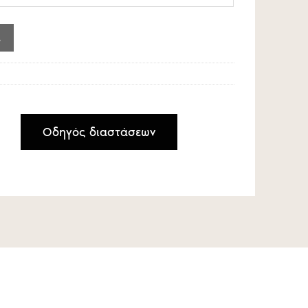
gh
€
rized ποσότητα
Οδηγός διαστάσεων