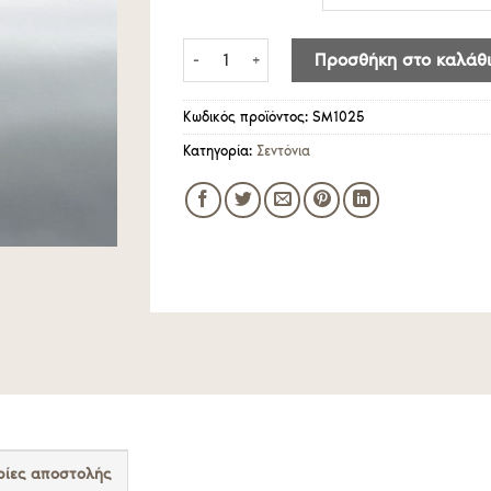
throu
25.30
Σεντόνι Satin Superior Plain 300TC sanfo
Προσθήκη στο καλάθι
Κωδικός προϊόντος:
SM1025
Κατηγορία:
Σεντόνια
ίες αποστολής