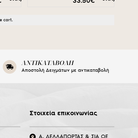
Price
Price
€
33.50
€
range:
range:
26.50€
18.90€
through
through
e cart.
39.50€
33.50€
ΑΝΤΙΚΑΤΑΒΟΛΗ
Αποστολή Δειγμάτων με αντικαταβολή
Στοιχεία επικοινωνίας
Α. ΔΕΛΛΑΠΟΡΤΑΣ & ΣΙΑ ΟΕ