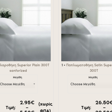
Plain
d
300T
λαροθήκη Superior Plain 300T
1
×
Παπλωματοθήκη Satin Super
sanforized
300T
Μεγέθη
Μεγέθη
2.95
€
26.50
(χωρίς
–
–
Τιμή:
Τιμή:
ΦΠΑ)