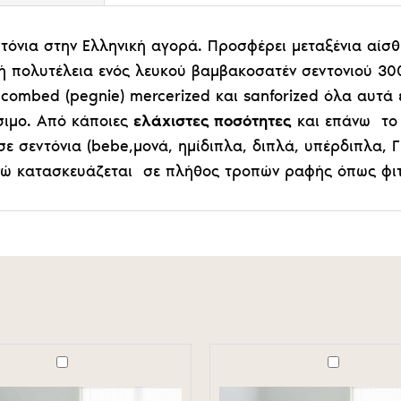
τόνια στην Ελληνική αγορά. Προσφέρει μεταξένια αίσ
 πολυτέλεια ενός λευκού βαμβακοσατέν σεντονιού 300
combed (pegnie) mercerized και sanforized όλα αυτά ε
σιμο. Από κάποιες
ελάχιστες ποσότητες
και επάνω το 
 σεντόνια (bebe,μονά, ημίδιπλα, διπλά, υπέρδιπλα, 
νώ κατασκευάζεται σε πλήθος τροπών ραφής όπως φιτ
θήκη
Παπλωματοθήκη
Satin
Superior