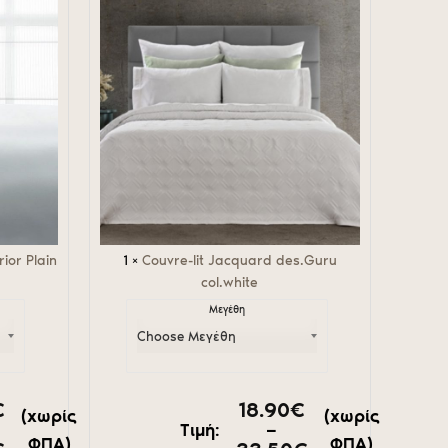
des.Guru
col.white
ior Plain
1
×
Couvre-lit Jacquard des.Guru
col.white
Μεγέθη
€
18.90
€
(χωρίς
(χωρίς
–
Τιμή:
ΦΠΑ)
ΦΠΑ)