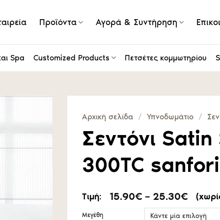
ταιρεία
Προϊόντα
Αγορά & Συντήρηση
Επικο
και Spa
Customized Products
Πετσέτες κομμωτηρίου
S
Αρχική σελίδα
/
Υπνοδωμάτιο
/
Σεν
Σεντόνι Satin 
300TC sanfor
Price
15.90
€
–
25.30
€
Τιμή:
(χωρί
range:
15.90
Μεγέθη