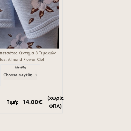
 πετσέτες Κέντημα 3 Τεμαχιών
des. Almond Flower Ciel
Μεγέθη
(χωρίς
14.00
€
Τιμή:
ΦΠΑ)