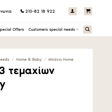
ινωνία
210-82 18 922
pecial Offers
Customers special needs
needs
/
Home & Baby
/
Μπάνιο Home
 3 τεμαχίων
ry