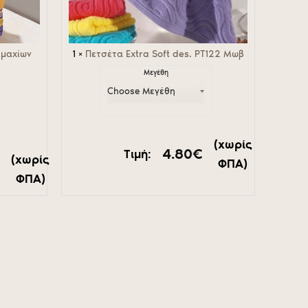
εμαχίων
1
×
Πετσέτα Extra Soft des. PT122 Μωβ
Μεγέθη
(χωρίς
4.80
€
Τιμή:
(χωρίς
ΦΠΑ)
€
ΦΠΑ)