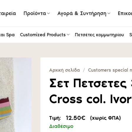
ταιρεία
Προϊόντα
Αγορά & Συντήρηση
Επικο
και Spa
Customized Products
Πετσέτες κομμωτηρίου
S
Αρχική σελίδα
/
Customers special 
Σετ Πετσετες
Cross col. Ivo
12.50
€
Τιμή:
(χωρίς ΦΠΑ)
Διαθέσιμο