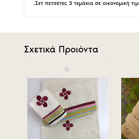
.Σετ πετσέτες 3 τεμάχια σε οικονομική τι
Σχετικά Προιόντα
Σετ
Bathrobe
Πετσετες
spa+pool
3
col
τεμαχίων
Sand
Cross
col.
Ivory