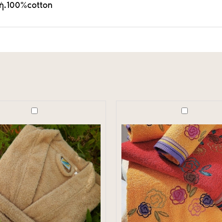
μή.100%cotton
Σετ
πετσέτες
Κέντημα
3
Τεμαχίων
des.
Candy
Κόκκινη