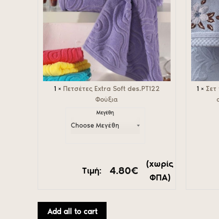
Flower
Ciel
1
×
Πετσέτες Extra Soft des.PT122
1
×
Σετ
Φούξια
Μεγέθη
(χωρίς
4.80
€
Τιμή:
ΦΠΑ)
Add all to cart