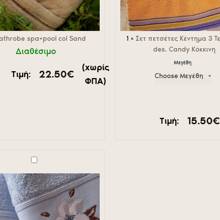
athrobe spa+pool col Sand
1
×
Σετ πετσέτες Κέντημα 3 Τ
des. Candy Κόκκινη
Διαθέσιμο
Μεγέθη
(χωρίς
22.50
€
Τιμή:
ΦΠΑ)
15.50
Τιμή: