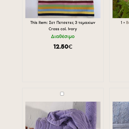
This item:
Σετ Πετσετες 3 τεμαχίων
1
×
B
Cross col. Ivory
Διαθέσιμο
12.50
€
Πετσέτες
Σετ
Extra
πετσέτες
Soft
Κέντημα
des.PT122
3
Φούξια
Τεμαχιών
des.
Almond