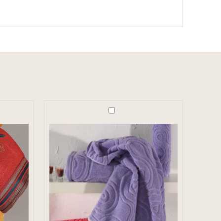
Πετσέτα
Extra
Soft
des.
PT122
Μωβ