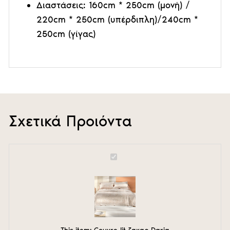
Διαστάσεις: 160cm * 250cm (μονή) /
220cm * 250cm (υπέρδιπλη)/240cm *
250cm (γίγας)
Σχετικά Προιόντα
Couvre-
lit
ζακαρ
Daria