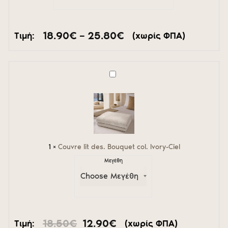
Price
18.90
€
–
25.80
€
Τιμή:
(χωρίς ΦΠΑ)
range:
18.90€
through
25.80€
Couvre
lit
des.
Bouquet
col.
Ivory-
Ciel
1
×
Couvre lit des. Bouquet col. Ivory-Ciel
Μεγέθη
Original
Η
18.50
€
12.90
€
Τιμή:
(χωρίς ΦΠΑ)