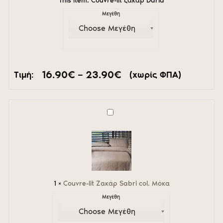
This item:
Couvre-lit ζακαρ Daria
Μεγέθη
Price
16.90
€
–
23.90
€
Τιμή:
(χωρίς ΦΠΑ)
range:
16.90€
through
23.90€
Couvre-
lit
Ζακάρ
Sabri
col.
Μόκα
1
×
Couvre-lit Ζακάρ Sabri col. Μόκα
Μεγέθη