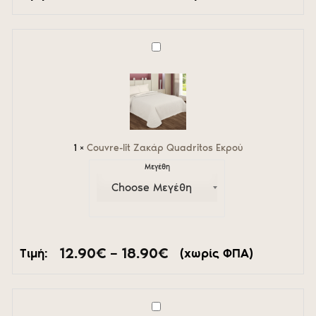
price
τρέχουσα
was:
τιμή
18.50€.
είναι:
12.90€.
Couvre-
lit
Ζακάρ
Quadritos
Εκρού
1
×
Couvre-lit Ζακάρ Quadritos Εκρού
Μεγέθη
Price
12.90
€
–
18.90
€
Τιμή:
(χωρίς ΦΠΑ)
range:
12.90€
through
18.90€
Couvre-