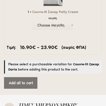
1
×
Couvre-lit Ζακάρ Patty Cream
Μεγέθη
Price
16.90
€
–
23.90
€
Τιμή:
(χωρίς ΦΠΑ)
range:
16.90€
through
Please select a purchasable variation for
Couvre-lit ζακαρ
23.90€
Daria
before adding this product to the cart.
Add all to cart
ΤΙΜΕΣ ΥΠΕΡΧΟΝΔΡΙΚΗΣ