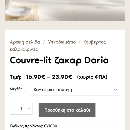
Αρχική σελίδα
/
Υπνοδωμάτιο
/
Κουβέρτες
καλοκαιρινές
Couvre-lit ζακαρ Daria
Price
16.90
€
–
23.90
€
Τιμή:
(χωρίς ΦΠΑ)
range:
16.90€
Μεγέθη
through
23.90€
Couvre-lit ζακαρ Daria ποσότητα
Προσθήκη στο καλάθι
Κωδικός προϊόντος:
CY1030