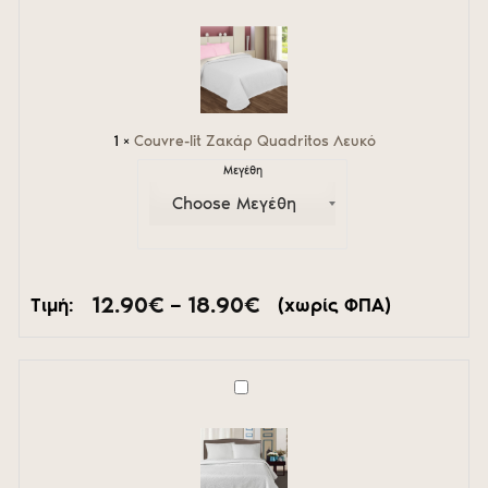
lit
Ζακάρ
Quadritos
Λευκό
1
×
Couvre-lit Ζακάρ Quadritos Λευκό
Μεγέθη
Price
12.90
€
–
18.90
€
Τιμή:
(χωρίς ΦΠΑ)
range:
12.90€
through
18.90€
Couvre-
lit
Ζακάρ
Patty
Cream