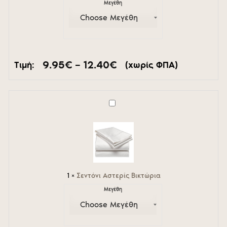
Μεγέθη
Price
9.95
€
–
12.40
€
Τιμή:
(χωρίς ΦΠΑ)
range:
9.95€
through
12.40€
Σεντόνι
Αστερίς
Βικτώρια
1
×
Σεντόνι Αστερίς Βικτώρια
Μεγέθη