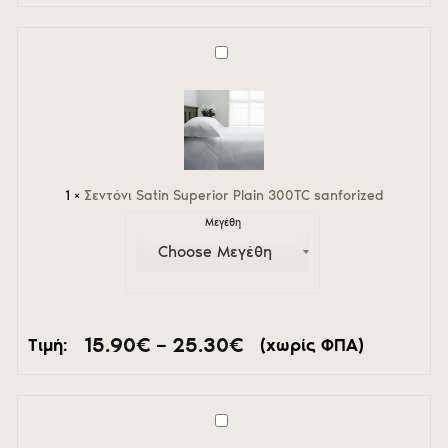
17.50€
through
19.90€
Σεντόνι
Satin
Superior
Plain
300TC
sanforized
1
×
Σεντόνι Satin Superior Plain 300TC sanforized
Μεγέθη
Price
15.90
€
–
25.30
€
Τιμή:
(χωρίς ΦΠΑ)
range:
15.90€
through
25.30€
Σεντόνι
ξενοδοχείου