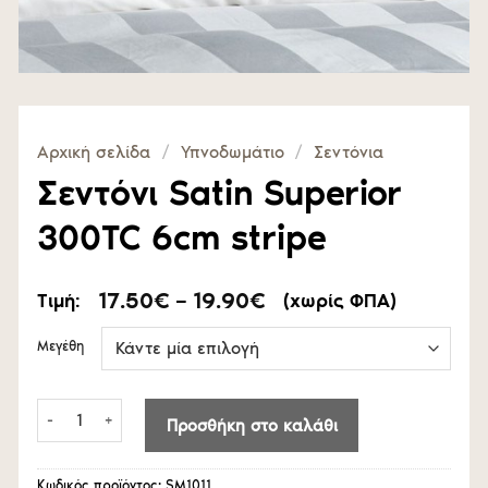
Αρχική σελίδα
/
Υπνοδωμάτιο
/
Σεντόνια
Σεντόνι Satin Superior
300TC 6cm stripe
Price
17.50
€
–
19.90
€
Τιμή:
(χωρίς ΦΠΑ)
range:
17.50€
Μεγέθη
through
19.90€
Σεντόνι Satin Superior 300TC 6cm stripe ποσότητα
Προσθήκη στο καλάθι
Κωδικός προϊόντος:
SΜ1011