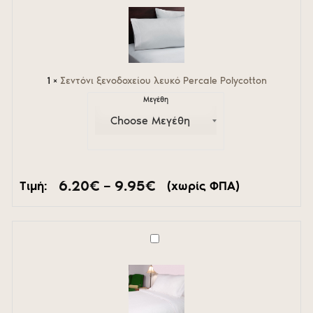
λευκό
Percale
Polycotton
1
×
Σεντόνι ξενοδοχείου λευκό Percale Polycotton
Μεγέθη
Price
6.20
€
–
9.95
€
Τιμή:
(χωρίς ΦΠΑ)
range:
6.20€
through
9.95€
Σεντόνι
Σατέν
ριγέ
1cm
-
Satin