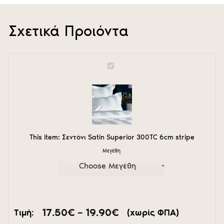
Σχετικά Προιόντα
Σεντόνι
Satin
Superior
300TC
6cm
stripe
This item:
Σεντόνι Satin Superior 300TC 6cm stripe
Μεγέθη
Price
17.50
€
–
19.90
€
Τιμή:
(χωρίς ΦΠΑ)
range: