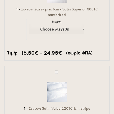
Superior
300ΤC
1
×
Σεντόνι Σατέν ριγέ 1cm - Satin Superior 300ΤC
sanforized
sanforized
Μεγέθη
Price
16.50
€
–
24.95
€
Τιμή:
(χωρίς ΦΠΑ)
range:
16.50€
through
24.95€
Σεντόνι
Satin
Value
220TC
1cm
stripe
1
×
Σεντόνι Satin Value 220TC 1cm stripe