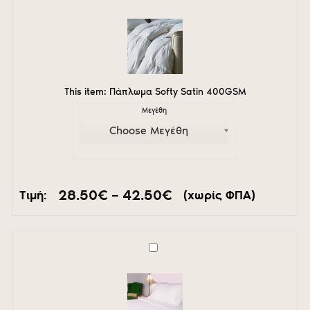
Softy
Satin
400GSM
This item:
Πάπλωμα Softy Satin 400GSM
Μεγέθη
Price
28.50
€
–
42.50
€
Τιμή:
(χωρίς ΦΠΑ)
range:
28.50€
through
42.50€
Παπλωματοθήκη
Satin
Superior
300Τ
satin