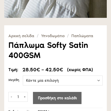
Αρχική σελίδα
/
Υπνοδωμάτιο
/
Παπλώματα
Πάπλωμα Softy Satin
400GSM
Price
28.50
€
–
42.50
€
Τιμή:
(χωρίς ΦΠΑ)
range:
28.50€
Μεγέθη
through
42.50€
Πάπλωμα Softy Satin 400GSM ποσότητα
Προσθήκη στο καλάθι