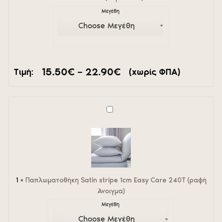
Μεγέθη
Price
15.50
€
–
22.90
€
Τιμή:
(χωρίς ΦΠΑ)
range:
15.50€
through
22.90€
Παπλωματοθήκη
Satin
stripe
1cm
Easy
Care
240T
(ραφή
1
×
Παπλωματοθήκη Satin stripe 1cm Easy Care 240T (ραφή
Άνοιγμα)
Άνοιγμα)
Μεγέθη