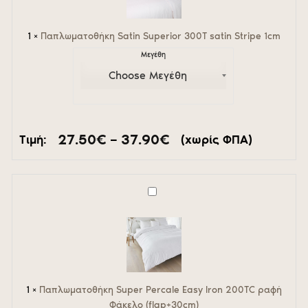
Stripe
1cm
1
×
Παπλωματοθήκη Satin Superior 300Τ satin Stripe 1cm
Μεγέθη
Price
27.50
€
–
37.90
€
Τιμή:
(χωρίς ΦΠΑ)
range:
27.50€
through
37.90€
Παπλωματοθήκη
Super
Percale
Easy
Iron
200TC
ραφή
Φάκελο
1
×
Παπλωματοθήκη Super Percale Easy Iron 200TC ραφή
(flap+30cm)
Φάκελο (flap+30cm)