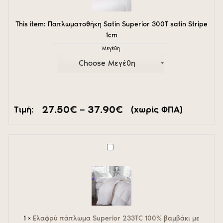
Stripe
1cm
This item:
Παπλωματοθήκη Satin Superior 300Τ satin Stripe
1cm
Μεγέθη
Price
27.50
€
–
37.90
€
Τιμή:
(χωρίς ΦΠΑ)
range:
27.50€
through
37.90€
Ελαφρύ
πάπλωμα
Superior
233TC
100%
βαμβάκι
με
ελαφριά
1
×
Ελαφρύ πάπλωμα Superior 233TC 100% βαμβάκι με