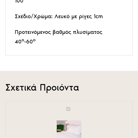
100
Σχέδιο/Χρώμα: Λευκό με ρίγες 1cm
Προτεινόμενος βαθμός πλυσίματος
ο
ο
40
-60
Σχετικά Προιόντα
Παπλωματοθήκη
Satin
Superior
300Τ
satin