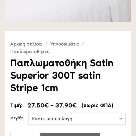
Αρχική σελίδα
/
Υπνοδωμάτιο
/
Παπλωματοθήκες
Παπλωματοθήκη Satin
Superior 300Τ satin
Stripe 1cm
Price
27.50
€
–
37.90
€
Τιμή:
(χωρίς ΦΠΑ)
range:
27.50€
Μεγέθη
through
37.90€
Παπλωματοθήκη Satin Superior 300Τ satin Stripe 1cm ποσότ