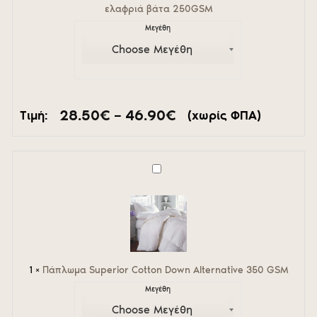
βάτα
ελαφριά βάτα 250GSM
250GSM
Μεγέθη
Price
28.50
€
–
46.90
€
Τιμή:
(χωρίς ΦΠΑ)
range:
28.50€
through
46.90€
Πάπλωμα
Superior
Cotton
Down
Alternative
350
GSM
1
×
Πάπλωμα Superior Cotton Down Alternative 350 GSM
Μεγέθη