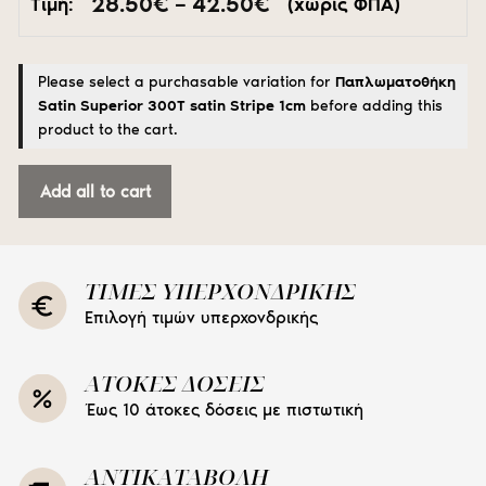
Price
28.50
€
–
42.50
€
Τιμή:
(χωρίς ΦΠΑ)
range:
28.50€
through
Please select a purchasable variation for
Παπλωματοθήκη
42.50€
Satin Superior 300Τ satin Stripe 1cm
before adding this
product to the cart.
Add all to cart
ΤΙΜΕΣ ΥΠΕΡΧΟΝΔΡΙΚΗΣ
Επιλογή τιμών υπερχονδρικής
ΑΤΟΚΕΣ ΔΟΣΕΙΣ
Έως 10 άτοκες δόσεις με πιστωτική
ΑΝΤΙΚΑΤΑΒΟΛΗ