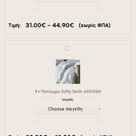
Price
31.00
€
–
44.90
€
Τιμή:
(χωρίς ΦΠΑ)
range:
31.00€
through
44.90€
Πάπλωμα
Softy
Satin
400GSM
1
×
Πάπλωμα Softy Satin 400GSM
Μεγέθη