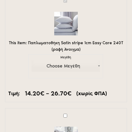
Παπλωματοθήκη
Satin
stripe
1cm
Easy
Care
240T
(ραφή
This item:
Παπλωματοθήκη Satin stripe 1cm Easy Care 240T
Άνοιγμα)
(ραφή Άνοιγμα)
Μεγέθη
Price
14.20
€
–
26.70
€
Τιμή:
(χωρίς ΦΠΑ)
range:
14.20€
through
26.70€
Ελαφρύ
πάπλωμα
Superior