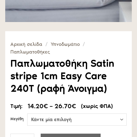
Αρχική σελίδα
/
Υπνοδωμάτιο
/
Παπλωματοθήκες
Παπλωματοθήκη Satin
stripe 1cm Easy Care
240T (ραφή Άνοιγμα)
Price
14.20
€
–
26.70
€
Τιμή:
(χωρίς ΦΠΑ)
range:
14.20€
Μεγέθη
through
26.70€
Παπλωματοθήκη Satin stripe 1cm Easy Care 240T (ραφή Άνοι