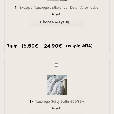
1
×
Ελαφρύ Πάπλωμα : Microfiber Down Alternative.
Μεγέθη
Price
16.50
€
–
24.90
€
Τιμή:
(χωρίς ΦΠΑ)
range:
16.50€
through
24.90€
Πάπλωμα
Softy
Satin
400GSM
1
×
Πάπλωμα Softy Satin 400GSM
Μεγέθη