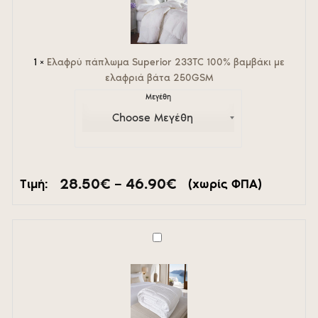
233TC
100%
βαμβάκι
με
ελαφριά
1
×
Ελαφρύ πάπλωμα Superior 233TC 100% βαμβάκι με
βάτα
ελαφριά βάτα 250GSM
250GSM
Μεγέθη
Price
28.50
€
–
46.90
€
Τιμή:
(χωρίς ΦΠΑ)
range:
28.50€
through
46.90€
Ελαφρύ
Πάπλωμα
:
Microfiber
Down
Alternative.